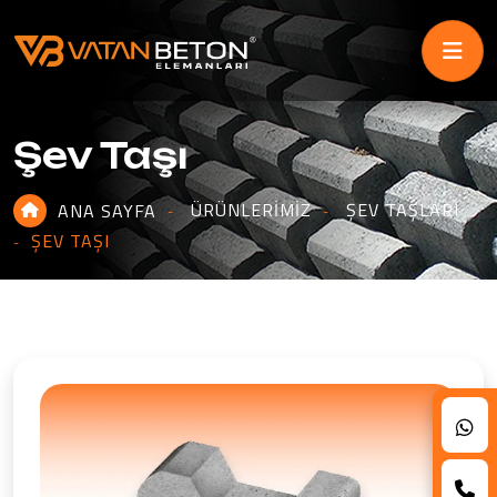
Şev Taşı
ÜRÜNLERIMIZ
ŞEV TAŞLARI
ANA SAYFA
ŞEV TAŞI