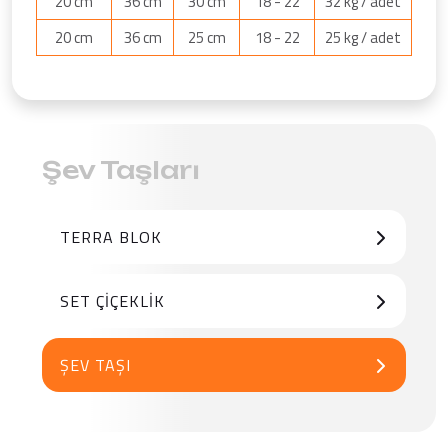
20 cm
36 cm
30 cm
18 - 22
32 kg / adet
20 cm
36 cm
25 cm
18 - 22
25 kg / adet
Şev Taşları
TERRA BLOK
SET ÇIÇEKLIK
ŞEV TAŞI