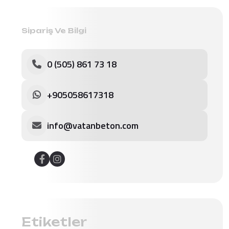
Sipariş Ve Bilgi
0 (505) 861 73 18
+905058617318
info@vatanbeton.com
Etiketler