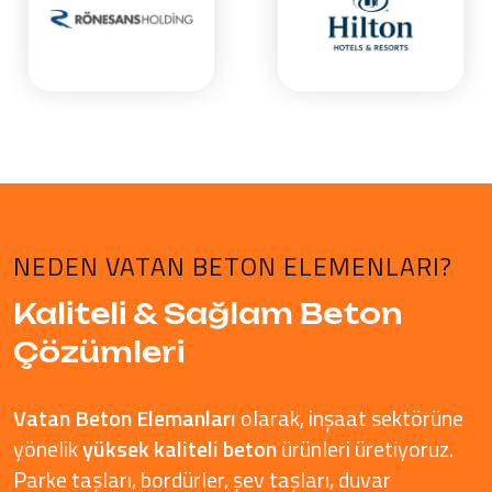
NEDEN VATAN BETON ELEMENLARI?
Kaliteli & Sağlam Beton
Çözümleri
Vatan Beton Elemanları
olarak, inşaat sektörüne
yönelik
yüksek kaliteli beton
ürünleri üretiyoruz.
Parke taşları, bordürler, şev taşları, duvar