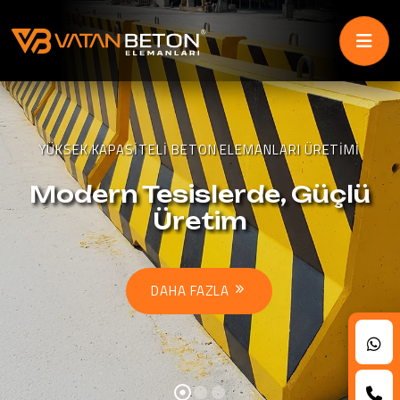
-->
YÜKSEK KAPASITELI BETON ELEMANLARI ÜRETIMI
Modern Tesislerde, Güçlü
Üretim
DAHA FAZLA