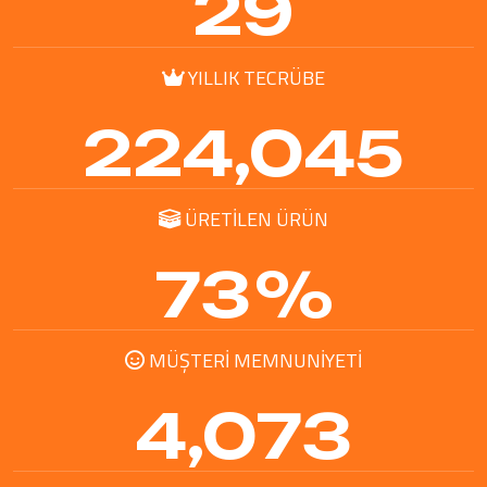
40
YILLIK TECRÜBE
300,000
ÜRETILEN ÜRÜN
98
%
MÜŞTERI MEMNUNIYETI
5,454