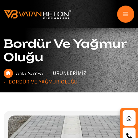
Bordür Ve Yağmur
Oluğu
ÜRÜNLERIMIZ
ANA SAYFA
BORDÜR VE YAĞMUR OLUĞU